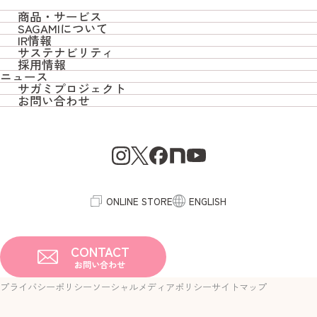
商品・サービス
SAGAMIについて
商品・サービス TOP
IR情報
SAGAMIについて TOP
サステナビリティ
IR情報 TOP
採用情報
サガミオリジナル
サステナビリティ TOP
ニュース
トップメッセージ / 会社概要
採用情報 TOP
サガミプロジェクト
決算短信
コンドーム/潤滑ゼリー
お問い合わせ
社会への取り組み
サガミプロジェクト TOP
SAGAMIの想い
新卒採用
お問い合わせ TOP
株主総会
妊活
環境への取り組み
SAGAMI MAGAZINE
SAGAMIの歴史とこれから
中途採用
よくあるご質問
有価証券報告書
ベビー
コーポレートガバナンス
社員インタビュー
IRカレンダー
ヘルスケア
ONLINE STORE
ENGLISH
プラスチックフィルム
CONTACT
お問い合わせ
プライバシーポリシー
ソーシャルメディアポリシー
サイトマップ