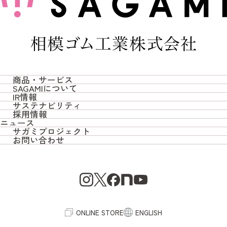
商品・サービス
SAGAMIについて
商品・サービス TOP
IR情報
SAGAMIについて TOP
サステナビリティ
IR情報 TOP
採用情報
サガミオリジナル
サステナビリティ TOP
ニュース
トップメッセージ / 会社概要
採用情報 TOP
サガミプロジェクト
決算短信
コンドーム/潤滑ゼリー
お問い合わせ
社会への取り組み
サガミプロジェクト TOP
SAGAMIの想い
新卒採用
お問い合わせ TOP
株主総会
妊活
環境への取り組み
SAGAMI MAGAZINE
SAGAMIの歴史とこれから
中途採用
よくあるご質問
有価証券報告書
ベビー
コーポレートガバナンス
社員インタビュー
IRカレンダー
ヘルスケア
ONLINE STORE
ENGLISH
プラスチックフィルム