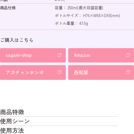
商品仕様
容量： 250ml(最大目盛容量)
ボトルサイズ： H76×W65×D65(mm)
ボトル重量： 47.5g
ご購入はこちら
sagami-shop
Amazon
アカチャンホンポ
西松屋
商品特徴
消毒不要で、すぐに使えます
使用シーン
消毒済みの使い切りタイプですので、カプセルを開け
旅行先で
使用方法