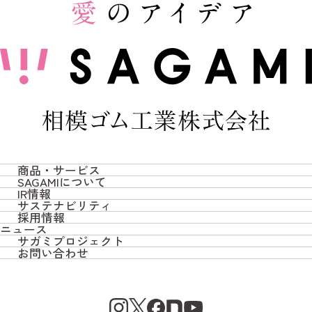
商品・サービス
SAGAMIについて
商品・サービス TOP
IR情報
SAGAMIについて TOP
サステナビリティ
IR情報 TOP
採用情報
サガミオリジナル
サステナビリティ TOP
ニュース
トップメッセージ / 会社概要
採用情報 TOP
サガミプロジェクト
決算短信
コンドーム/潤滑ゼリー
お問い合わせ
社会への取り組み
サガミプロジェクト TOP
SAGAMIの想い
新卒採用
お問い合わせ TOP
株主総会
妊活
環境への取り組み
SAGAMI MAGAZINE
SAGAMIの歴史とこれから
中途採用
よくあるご質問
有価証券報告書
ベビー