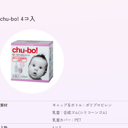
chu-bo! 4コ入
素材
キャップ＆ボトル：ポリプロビレン
乳首：合成ゴム(シリコーンゴム)
乳首カバー：PET
入数
4コ入