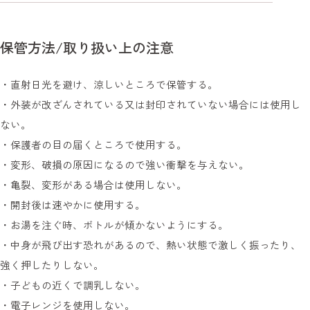
て、すぐにご使用いただけます。
国内、海外旅行の際、お出かけ先で消毒器具がない時
環境ホルモン（BPA）を含んでおりません。
でも場所を選ばず、すぐに授乳ができます。
軽量コンパクトで携帯に便利です
車の渋滞時に
保管方法/取り扱い上の注意
ジャバラ式になっていて使用時に伸ばして使うコンパ
ちょっとした渋滞時など、消毒が難しい時でも、使い
クト設計。
切りのほ乳ボトルがあれば安心です。
カバンの中のスペースも取りません。
・直射日光を避け、涼しいところで保管する。
夜間の授乳時に
①カプセルを開けると、 上フタに乳首とキャップがセ
ミルクの吸いだし量が３段階にコントロールできます
・外装が改ざんされている又は封印されていない場合には使用し
寝不足気味なママも、授乳に慣れていないパパも、安
ットされています。
吸い穴の形状が楕円形になっており、向きを変えるこ
心してすぐに使うことができます。
ない。
そのまま取り外さずに乳首を上向きにして、 平らな場
とで吸い出し量を調整する事ができます。
災害時の緊急用に
・保護者の目の届くところで使用する。
所に置きます。
お子様の年齢や体調に合せてご使用いただけます。
災害や停電時などの非常用としてもお使いいただけま
②ボトルをカプセルから取り出し、 折りたたみ部分を
・変形、破損の原因になるので強い衝撃を与えない。
ジャバラ式のボトルなので自由に角度の調整ができま
す
完全に引き伸ばします。
す
・亀裂、変形がある場合は使用しない。
イラストのように扇状に伸ばすと、 スムーズに広げら
通常のほ乳瓶と違いジャバラ式ですので、授乳時に赤
・開封後は速やかに使用する。
れます。
ちゃんの首の角度に合せてボトルの角度を自由に調整
・お湯を注ぐ時、ボトルが傾かないようにする。
③ボトルに用意した粉ミルクとお湯を注ぎ、 カプセル
できます。
上フタからキャップを取り外し、 ボトルにしっかり取
・中身が飛び出す恐れがあるので、熱い状態で激しく振ったり、
ミルクの量がひと目でわかります
り付けます。
強く押したりしない。
ボトルは20mlごとにメモリがついていますので、どこ
ボトルを振ってミルクを溶かし、 ミルクが適温になり
でも飲みたい分だけミルクを用意できます。
・子どもの近くで調乳しない。
ましたら乳首カバーを外して授乳してください。
各種ミルクに対応しています
・電子レンジを使用しない。