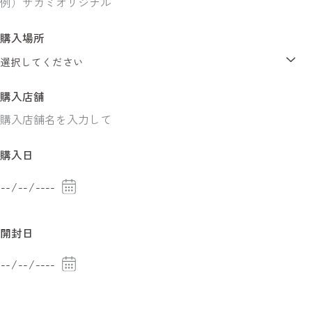
郵便番号
購入場所
半角数字ハイフンなし
都道府県
購入店舗
市区町村
購入日
町域・番地
開封日
建物名・部屋番号