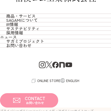
商品・サービス
SAGAMIについて
商品・サービス TOP
IR情報
SAGAMIについて TOP
サステナビリティ
IR情報 TOP
採用情報
サガミオリジナル
サステナビリティ TOP
ニュース
トップメッセージ / 会社概要
採用情報 TOP
サガミプロジェクト
決算短信
コンドーム/潤滑ゼリー
お問い合わせ
社会への取り組み
サガミプロジェクト TOP
SAGAMIの想い
新卒採用
お問い合わせ TOP
株主総会
妊活
環境への取り組み
SAGAMI MAGAZINE
SAGAMIの歴史とこれから
中途採用
よくあるご質問
有価証券報告書
ベビー
コーポレートガバナンス
社員インタビュー
IRカレンダー
ヘルスケア
ONLINE STORE
ENGLISH
プラスチックフィルム
CONTACT
お問い合わせ
プライバシーポリシー
ソーシャルメディアポリシー
サイトマップ